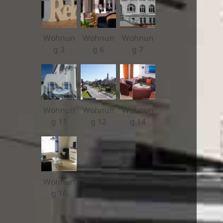
Wohnun
Wohnun
Wohnun
g 3
g 6
g 7
Wohnun
Wohnun
Wohnun
g 11
g 12
g 14
Wohnun
g 16