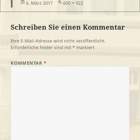
Veröffentlicht
Volle
6. März 2017
600 × 922
am
Größe
Schreiben Sie einen Kommentar
Ihre E-Mail-Adresse wird nicht veröffentlicht.
Erforderliche Felder sind mit
*
markiert
KOMMENTAR
*