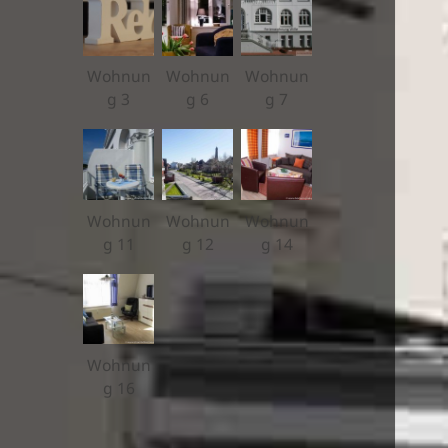
Wohnun
Wohnun
Wohnun
g 3
g 6
g 7
Wohnun
Wohnun
Wohnun
g 11
g 12
g 14
Wohnun
g 16