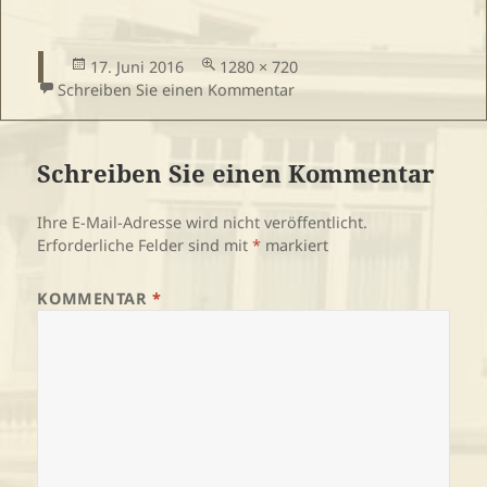
Veröffentlicht
Volle
17. Juni 2016
1280 × 720
am
Größe
zu Wohnung 11 HNagel (1
Schreiben Sie einen Kommentar
Schreiben Sie einen Kommentar
Ihre E-Mail-Adresse wird nicht veröffentlicht.
Erforderliche Felder sind mit
*
markiert
KOMMENTAR
*