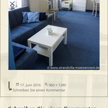
Veröffentlicht
Volle
17. Juni 2016
960 × 1280
am
Größe
zu Wohnung 11 HNagel (9
Schreiben Sie einen Kommentar